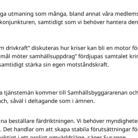
iga utmaning som många, bland annat våra medlems
ågkonjunkturen, samtidigt som vi behöver hantera de
m drivkraft” diskuteras hur kriser kan bli en motor f
tmål möter samhällsuppdrag” fördjupas samtalet krin
samtidigt stärka sin egen motståndskraft.
iska tjänstemän kommer till Samhällsbyggararenan och
ach, såväl i deltagande som i ämnen.
sina beställare färdriktningen. Vi behöver myndighet
. Det handlar om att skapa stabila förutsättningar fö
iktigt i ett oroligt omvärldsläge, säger Susanne.