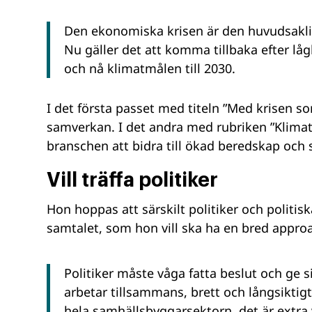
Den ekonomiska krisen är den huvudsakl
Nu gäller det att komma tillbaka efter l
och nå klimatmålen till 2030.
I det första passet med titeln ”Med krisen so
samverkan. I det andra med rubriken ”Klima
branschen att bidra till ökad beredskap och 
Vill träffa politiker
Hon hoppas att särskilt politiker och polit
samtalet, som hon vill ska ha en bred appro
Politiker måste våga fatta beslut och ge 
arbetar tillsammans, brett och långsiktigt
hela samhällsbyggarsektorn, det är extra v