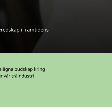
beredskap i framtidens
elägna budskap kring
r vår träindustri