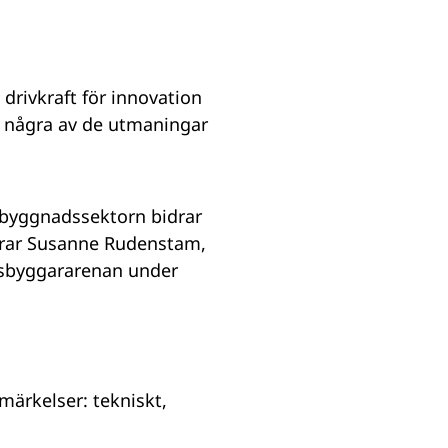
 drivkraft för innovation
r några av de utmaningar
räbyggnadssektorn bidrar
klarar Susanne Rudenstam,
lsbyggararenan under
märkelser: tekniskt,