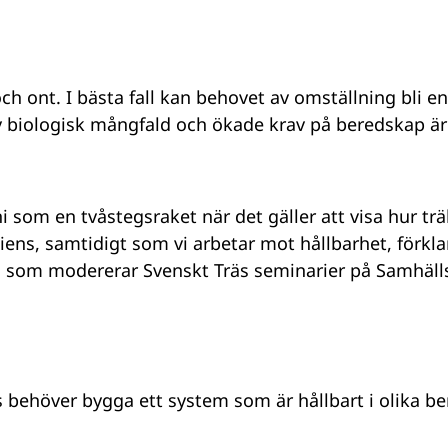
ch ont. I bästa fall kan behovet av omställning bli en
 av biologisk mångfald och ökade krav på beredskap ä
i som en tvåstegsraket när det gäller att visa hur t
siliens, samtidigt som vi arbetar mot hållbarhet, för
i, som modererar Svenskt Träs seminarier på Samhäl
behöver bygga ett system som är hållbart i olika be